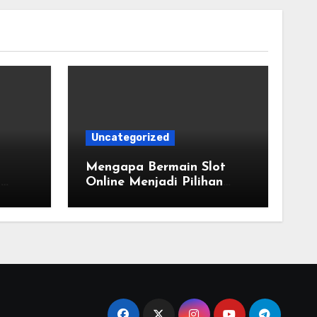
Uncategorized
Mengapa Bermain Slot
i
Online Menjadi Pilihan
Utama bagi Penggemar
Perjudian?