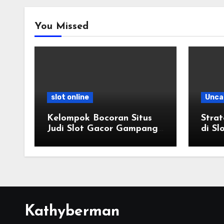
You Missed
slot online
Unca
Kelompok Bocoran Situs
Stra
Judi Slot Gacor Gampang
di Sl
Menang
Kathyberman