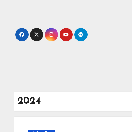
Skip
to
content
2024