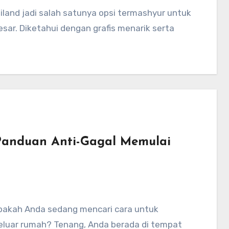
ar. Diketahui dengan grafis menarik serta
 Panduan Anti-Gagal Memulai
eluar rumah? Tenang, Anda berada di tempat