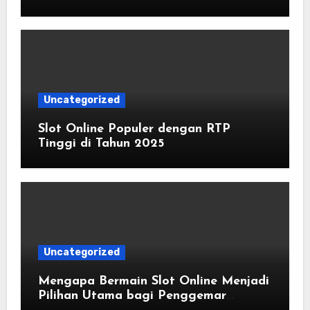
Uncategorized
Slot Online Populer dengan RTP
Tinggi di Tahun 2025
Uncategorized
Mengapa Bermain Slot Online Menjadi
Pilihan Utama bagi Penggemar