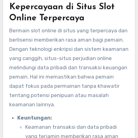
Kepercayaan di Situs Slot
Online Terpercaya
Bermain slot online di situs yang terpercaya dan
berlisensi memberikan rasa aman bagi pemain.
Dengan teknologi enkripsi dan sistem keamanan
yang canggih, situs-situs perjudian online
melindungi data pribadi dan transaksi keuangan
pemain. Hal ini memastikan bahwa pemain
dapat fokus pada permainan tanpa khawatir
tentang potensi penipuan atau masalah
keamanan lainnya.
Keuntungan:
Keamanan transaksi dan data pribadi
yang terjamin memberikan rasa aman