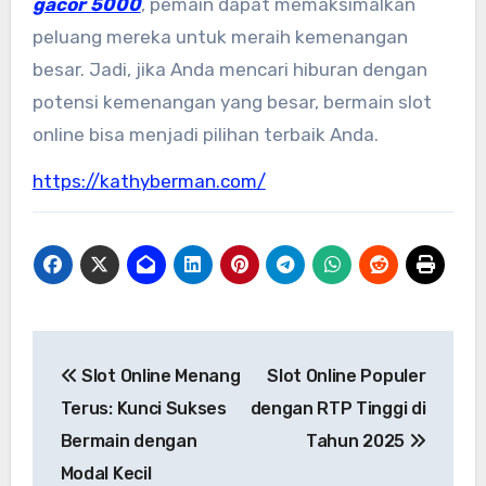
gacor 5000
, pemain dapat memaksimalkan
peluang mereka untuk meraih kemenangan
besar. Jadi, jika Anda mencari hiburan dengan
potensi kemenangan yang besar, bermain slot
online bisa menjadi pilihan terbaik Anda.
https://kathyberman.com/
Post
Slot Online Menang
Slot Online Populer
navigation
Terus: Kunci Sukses
dengan RTP Tinggi di
Bermain dengan
Tahun 2025
Modal Kecil