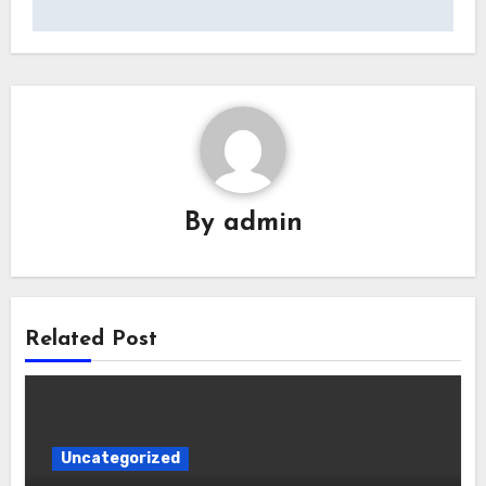
By
admin
Related Post
Uncategorized